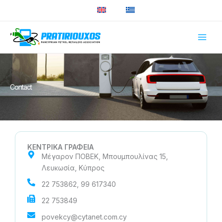
Skip
to
content
Contact
ΚΕΝΤΡΙΚΑ ΓΡΑΦΕΙΑ
Μέγαρον ΠΟΒΕΚ, Μπουμπουλίνας 15,
Λευκωσία, Κύπρος
22 753862, 99 617340
22 753849
povekcy@cytanet.com.cy