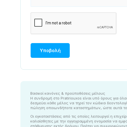
π
ο
κ
α
τ
α
Υποβολή
σ
τ
η
μ
ά
τ
Βασικοί κανόνες & προϋποθέσεις μέλους
ω
Η συνδρομή στο Pratiriouxos είναι υπό όρους για όλ
ν
δεσμεύει κάθε μέλος να τηρεί τον κώδικα δεοντολογί
πώληση οποιωνδήποτε καταστημάτων, ώστε αυτά τα
Οι εγκαταστάσεις από τις οποίες λειτουργεί η επιχε
καλαίσθητες με την εγγεγραμμένη ονομασία να εμφα
στάθμευσης εκτός δρόμου. Πρέπει να συμμορφώνοντα